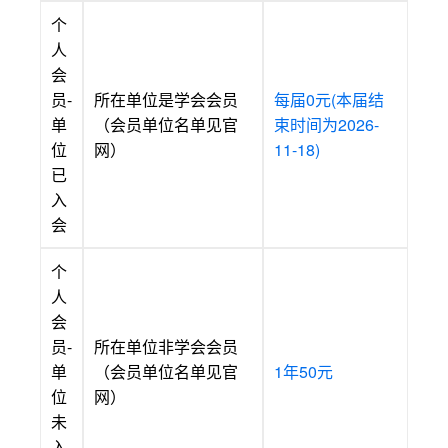
个
人
会
员-
所在单位是学会会员
每届0元(本届结
单
（会员单位名单见官
束时间为2026-
位
网）
11-18)
已
入
会
个
人
会
员-
所在单位非学会会员
单
（会员单位名单见官
1年50元
位
网）
未
入